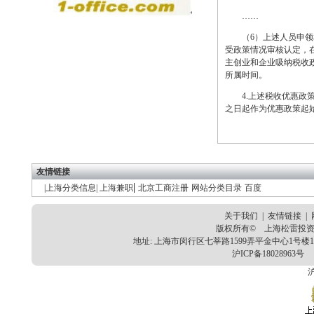
……
（6）上述人员申领相
受政策情况审核认定，在
主创业和企业吸纳税收
所属时间。
4.
上述税收优惠政策的
之日起作为优惠政策起始
友情链接
|
|
上海分类信息
|
上海兼职
北京工商注册
网站分类目录
百度
关于我们
|
友情链接
|
版权所有© 上海松雷投资
地址: 上海市闵行区七莘路1599弄平金中心1号楼101
沪ICP备18028963号
E
沪