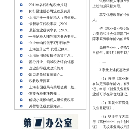
试点纳税人年度应缴纳
·
2011年各税种纳税申报期...
上述扣减限额为限。
·
闵行区注册公司流程及费用...
享受优惠政策的个体经
·
上海注册一般纳税人（增值税...
人。
·
最新增值税税率表（2009...
持《就业失业登记证》
·
最新营业税税率表（2009...
力资源和社会保障部门
·
一般纳税人辅导期内务必要注...
障家庭劳动年龄内的登
·
企业年纳税低于3万 明年所...
高校毕业生，是指实施
·
上海注册公司 代理记账 0...
自然年，即1月1日至12
·
上海适用税收扶持政策汇总...
……
·
部分行业、领域税收综合优惠...
·
企业所得税政政策简介...
3.享受上述优惠政策
·
出口退免税政策简介...
（1）按照《就业服务
·
税收政策摘要...
在法定劳动年龄内，有
·
上海市国税局有关增值税一般...
记，申领《就业失业登
·
重要办税事项告知 ...
业后可以在常住地登记
·
解读小规模纳税人增值税税率...
（2）零就业家庭凭社
·
外贸增值税发票知识...
失业登记证》。
（3）毕业年度内高校
得《高校毕业生自主创
证》；高校毕业离校后