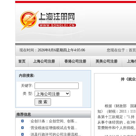
现在时间：
2026年8月6星期四上午4:05:07
您现在位于：
首页
首页
上海公司注册
香港公司注册
英美公司注册
上海
内容搜索:
持《就业
关键字:
类 型:
根据《财政部 国家税
知》（财税﹝2011﹞
推荐信息
条第十三款规定：“1.
·
众创11条：众创空间、创客...
从事个体经营的，在3年
·
营业税改征增值税试点专题...
育费附件和个人所得税
·
涉及行政许可的公司注册流程...