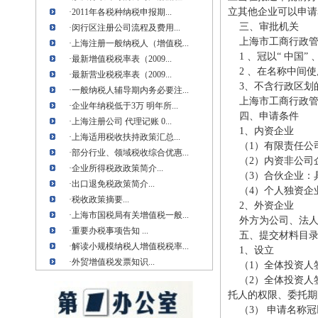
立其他企业可以申请
·
2011年各税种纳税申报期...
三、审批机关
·
闵行区注册公司流程及费用...
上海市工商行政管
·
上海注册一般纳税人（增值税...
1 、冠以“ 中国” 、
·
最新增值税税率表（2009...
2 、在名称中间使用“
·
最新营业税税率表（2009...
3、不含行政区划
·
一般纳税人辅导期内务必要注...
上海市工商行政管
·
企业年纳税低于3万 明年所...
四、申请条件
·
上海注册公司 代理记账 0...
1、内资企业
·
上海适用税收扶持政策汇总...
（1）有限责任公
·
部分行业、领域税收综合优惠...
（2）内资非公司
·
企业所得税政政策简介...
（3）合伙企业：
·
出口退免税政策简介...
（4）个人独资企
·
税收政策摘要...
2、外资企业
·
上海市国税局有关增值税一般...
外方为公司、法人
·
重要办税事项告知 ...
五、提交材料目
·
解读小规模纳税人增值税税率...
1、设立
·
外贸增值税发票知识...
（1）全体投资人
（2）全体投资人
托人的权限、委托期
（3） 申请名称冠以“