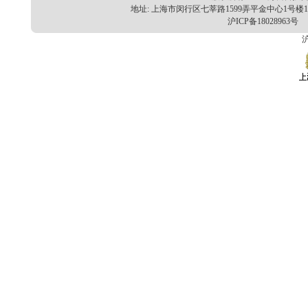
地址: 上海市闵行区七莘路1599弄平金中心1号楼101
沪ICP备18028963号
E
沪